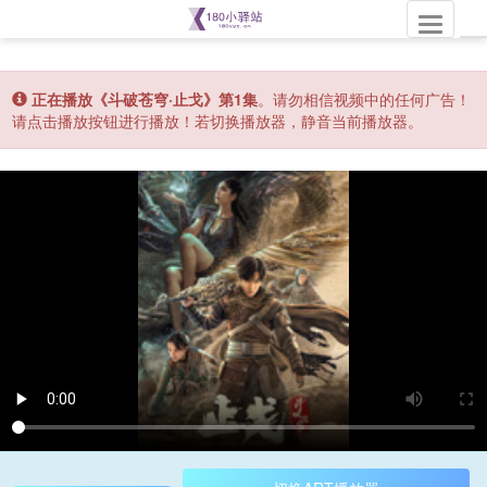
Toggle
正在播放《斗破苍穹·止戈》第1集
。请勿相信视频中的任何广告！
请点击播放按钮进行播放！若切换播放器，静音当前播放器。